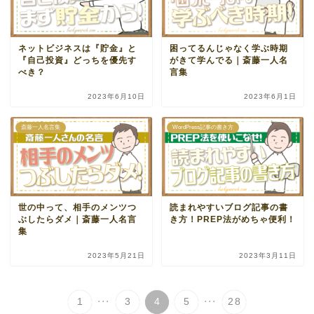
ネットビジネスは『貯金』と
困ってるんじゃなく学ぶ時期
『自己投資』どっちを優先す
がきて学んでる｜斎藤一人名
べき？
言集
2023年6月10日
2023年6月1日
斎藤一人名言集
WordPress記事の書き方
世の中って、相手のメンツつ
読まれやすいブログ記事の書
ぶしたらダメ｜斎藤一人名言
き方！PREP法がめちゃ便利！
集
2023年5月21日
2023年3月11日
...
...
1
3
4
5
28