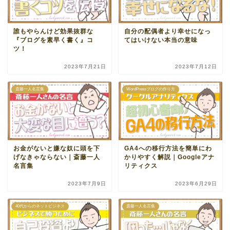
誰もやらんけど効果抜群な
自分の配偶者より幸せになっ
『ブログを素早く書く』コ
てはいけない本当の意味
ツ！
2023年7月21日
2023年7月12日
斎藤一人名言集
WordPressブログの作り方
お金がないと嫌な奴に頭を下
GA4への移行方法を簡単にわ
げなきゃならない｜斎藤一人
かりやすく解説｜Googleアナ
名言集
リティクス
2023年7月9日
2023年6月29日
40代からのネットビジネス
斎藤一人名言集