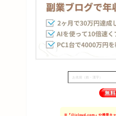
※『@icloud.com』や携