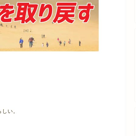
？
らしい。