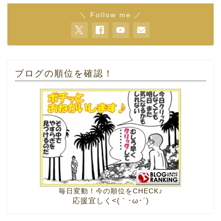
＼ Follow me ／
ブログの順位を確認！
毎日変動！今の順位をCHECK♪
応援宜しく<(｀･ω･´)